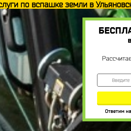
слуги по вспашке земли в Ульяновс
БЕСПЛ
Рассчита
Ответим на